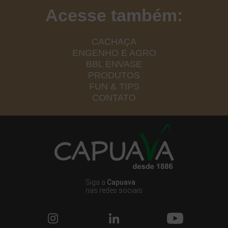
Acesse também:
CACHAÇA
ENGENHO E AGRO
BBL ENVASE
PRODUTOS
FUN & TIPS
CONTATO
Siga a
Capuava
nas redes sociais