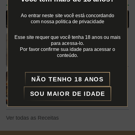
Ao entrar neste site você está concordando
Quentão com Caipipira
com nossa politica de privacidade
Esse site requer que você tenha 18 anos ou mais
para acessa-lo.
Por favor confirme sua idade para acessar o
Caipipirito
conteúdo.
NÃO TENHO 18 ANOS
É HALLOWEEN, VAMOS
BRINDAR?
SOU MAIOR DE IDADE
Ver todas as Receitas