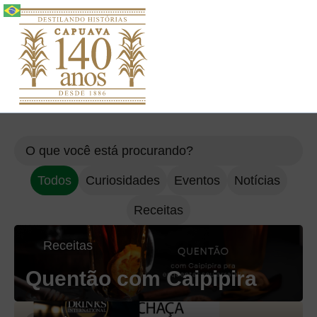
Português
Todos
Curiosidades
Eventos
Notícias
Receitas
Receitas
Quentão com Caipipira