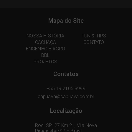
Mapa do Site
NOSSA HISTÓRIA
FUN & TIPS
CACHAÇA
CONTATO
ENGENHO E AGRO
BBL
PROJETOS
Contatos
+55 19 2105 8999
capuava@capuava.com.br
Localização
Rod. SP127 Km 21, Vila Nova
Piracicaba/SP – Brasil